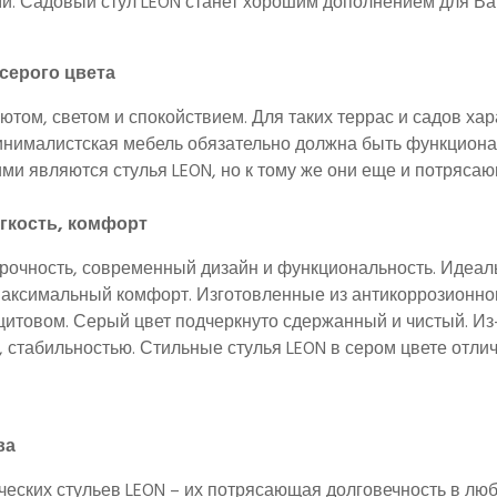
ями. Садовый стул LEON станет хорошим дополнением для Ва
серого цвета
том, светом и спокойствием. Для таких террас и садов ха
Минималистская мебель обязательно должна быть функцион
и являются стулья LEON, но к тому же они еще и потрясающ
гкость, комфорт
прочность, современный дизайн и функциональность. Идеа
 максимальный комфорт. Изготовленные из антикоррозионног
цитовом. Серый цвет подчеркнуто сдержанный и чистый. Из-
, стабильностью. Стильные стулья LEON в сером цвете отли
ва
ческих стульев LEON – их потрясающая долговечность в лю