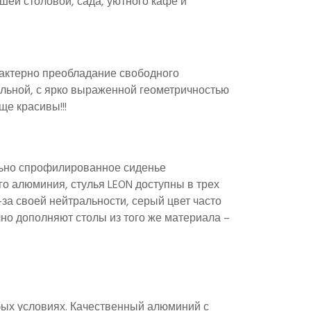
шей столовой, сада, уютного кафе и
рактерно преобладание свободного
альной, с ярко выраженной геометричностью
е красивы!!!
льно спрофилированное сиденье
о алюминия, стулья LEON доступны в трех
за своей нейтральности, серый цвет часто
чно дополняют столы из того же материала –
бых условиях. Качественный алюминий с