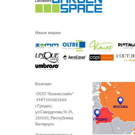
Наши марки
Контакт
ООО "Бизнеслайн"
УНП 590682889
г.Гродно,
ул.Свердлова,16-25,
230000, Республика
Беларусь
Зарегистрирован в