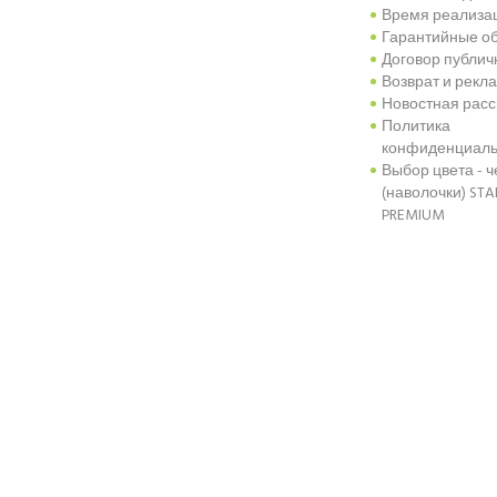
Время реализац
Гарантийные об
Договор публи
Возврат и рекл
Новостная рас
Политика
конфиденциаль
Выбор цвета - 
(наволочки) ST
PREMIUM