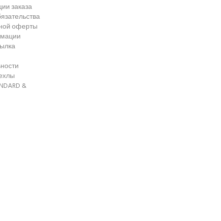
ии заказа
язательства
чной оферты
амации
сылка
ности
чехлы
ANDARD &