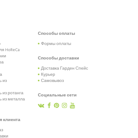
Способы оплаты
о
Формы оплаты
ля HoReCa
нии
Способы доставки
ра
Доставка Гарден Спейс
та
Курьер
 из
Самовывоз
 из ротанга
Социальные сети
 из металла
я клиента
аз
авки