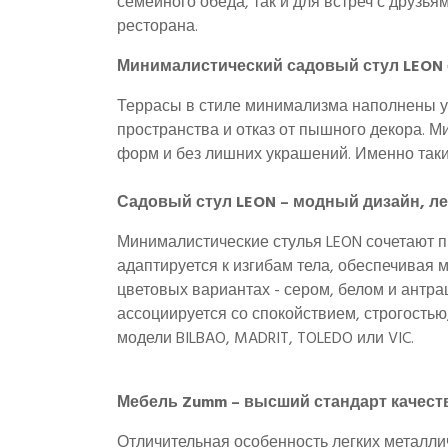
семейного обеда, так и для встреч с друзь
ресторана.
Минималистический садовый стул LEON 
Террасы в стиле минимализма наполнены ую
пространства и отказ от пышного декора. 
форм и без лишних украшений. Именно таким
Садовый стул LEON – модный дизайн, ле
Минималистические стулья LEON сочетают 
адаптируется к изгибам тела, обеспечивая
цветовых вариантах - сером, белом и антра
ассоциируется со спокойствием, строгостью
модели BILBAO, MADRIT, TOLEDO или VIC.
Мебель Zumm – высший стандарт качест
Отличительная особенность легких металли