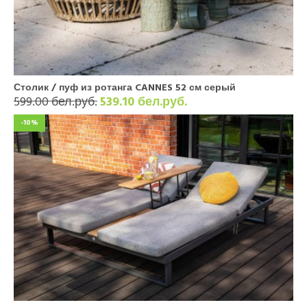
Столик / пуф из ротанга CANNES 52 см серый
599.00 бел.руб.
539.10 бел.руб.
-10%