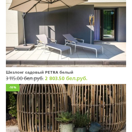
Шезлонг садовый PETRA белый
3 115.00 бел.руб.
2 803.50 бел.руб.
-10%