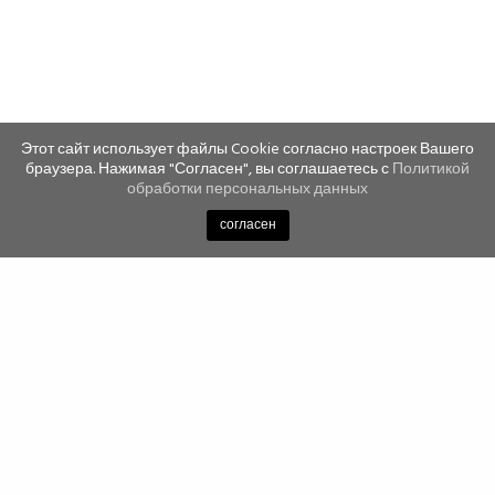
Этот сайт использует файлы Cookie согласно настроек Вашего
браузера. Нажимая "Согласен", вы соглашаетесь с
Политикой
обработки персональных данных
согласен
Newsletter
Подпишись на рассылку и будь в курсе всех новостей,
акций и распродаж!
ПОДПИШИСЬ