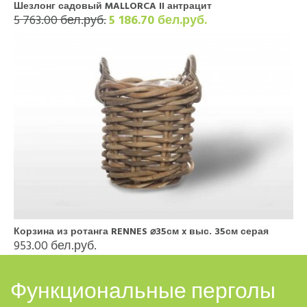
Шезлонг садовый MALLORCA II антрацит
5 763.00 бел.руб.
5 186.70 бел.руб.
Корзина из ротанга RENNES ⌀35см x выс. 35см серая
953.00 бел.руб.
Функциональные перголы