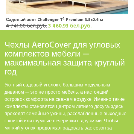
Садовый зонт ​​​​​​Challenger T² Premium 3.5x2.6 м
4 741.00 бел.руб.
3 460.93 бел.руб.
Чехлы AeroCover для угловых
комплектов мебели —
максимальная защита круглый
год
Уютный садовый уголок с большим модульным
диваном — это не просто мебель, а настоящий
островок комфорта на свежем воздухе. Именно такие
комплекты становятся центром летнего досуга: здесь
проходят семейные ужины, расслабленные выходные
с книгой или шумные вечеринки с друзьями. Чтобы
мягкий уголок продолжал радовать вас сезон за