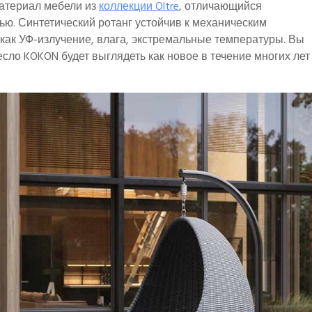
материал мебели из
коллекции Oltre
, отличающийся
ью. Синтетический ротанг устойчив к механическим
ак УФ-излучение, влага, экстремальные температуры. Вы
сло KOKON будет выглядеть как новое в течение многих лет