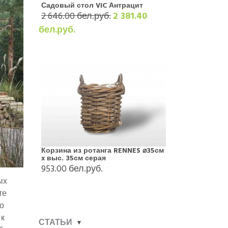
Садовый стол VIC Антрацит
2 646.00 бел.руб.
2 381.40
бел.руб.
Корзина из ротанга RENNES ⌀35см
x выс. 35см серая
953.00 бел.руб.
ых
те
о
 к
СТАТЬИ