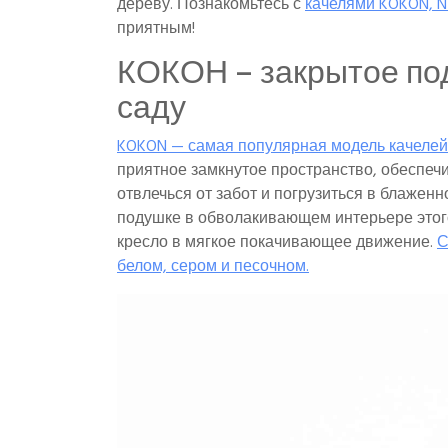
дереву. Познакомьтесь с
качелями KOKON, NI
приятным!
КОКОН – закрытое под
саду
KOKON — самая популярная модель качелей 
приятное замкнутое пространство, обеспеч
отвлечься от забот и погрузиться в блажен
подушке в обволакивающем интерьере этого 
кресло в мягкое покачивающее движение.
С
белом, сером и песочном.