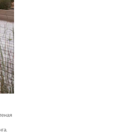
етеная
нга.