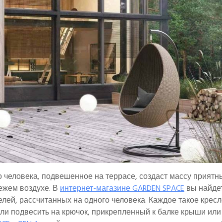
о человека, подвешенное на террасе, создаст массу приятн
ежем воздухе. В
интернет-магазине GARDEN SPACE
вы найде
лей, рассчитанных на одного человека. Каждое такое кресл
ли подвесить на крючок, прикрепленный к балке крыши или