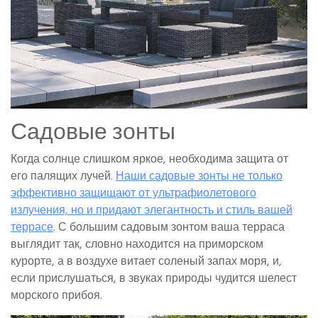
Садовые зонты
Когда солнце слишком яркое, необходима защита от
его палящих лучей.
Наши садовые зонты не только
эффективно защищают от ультрафиолетового
излучения, но и придают элегантность и стиль вашей
террасе
. С большим садовым зонтом ваша терраса
выглядит так, словно находится на приморском
курорте, а в воздухе витает соленый запах моря, и,
если прислушаться, в звуках природы чудится шелест
морского прибоя.